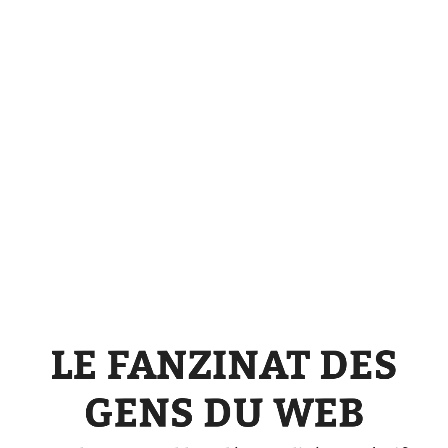
Le
fanzinat
des
gens
du
web
Pour
des
carnets/blogs
LE FANZINAT DES
décentralisés
et
GENS DU WEB
créatifs