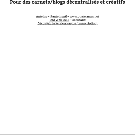
Pour des carnets/blogs décentralisés et créatifs
Antoine
–
Antoine – @antoinentl –
www.quaternum.net
Sud Web 2016
– Bordeaux
Découvrir la version longue (transcription)
@antoinentl
–
www.quaternum.net
Sud
Web
2016
–
Bordeaux
Découvrir
la